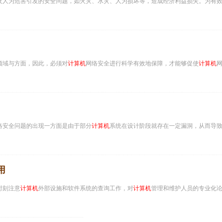
及人为危害引发的安全问题，如火灾、水灾、人为损坏等，造成经济利益损失。为有
领域与方面，因此，必须对
计算机
网络安全进行科学有效地保障，才能够促使
计算机
络安全问题的出现一方面是由于部分
计算机
系统在设计阶段就存在一定漏洞，从而导
用
时刻注意
计算机
外部设施和软件系统的查询工作，对
计算机
管理和维护人员的专业化