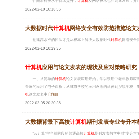
伴随着科技水平持续提升，
计算机
及网络技术也在高速发展，并
2022-02-10 16:18:36
大数据时代
计算机
网络安全有效防范措施论文
创建高水准的团队才是从根本上解决大数据时代
计算机
网络安全
2022-02-10 16:29:35
计算机
应用与论文发表的现状及应对策略研究
一、从简单的
计算机
论文发表应用开始，学以致用中老年教师应
普遍的应用了电子白板，从城市学校的应用逐渐的延伸到乡镇学校，
机
论文发表中
[详细]
2022-03-05 20:20:36
大数据背景下高校
计算机
期刊发表专业专升本
“云计算”字当前阶段的普通高校
计算机
期刊发表教学中对“专升本