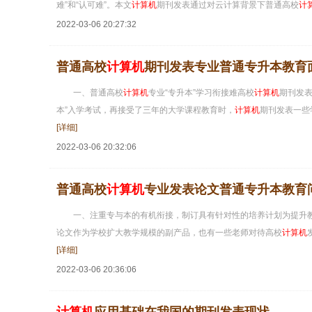
难”和“认可难”。本文
计算机
期刊发表通过对云计算背景下普通高校
计
2022-03-06 20:27:32
普通高校
计算机
期刊发表专业普通专升本教育
一、普通高校
计算机
专业“专升本”学习衔接难高校
计算机
期刊发表
本”入学考试，再接受了三年的大学课程教育时，
计算机
期刊发表一些
[详细]
2022-03-06 20:32:06
普通高校
计算机
专业发表论文普通专升本教育
一、注重专与本的有机衔接，制订具有针对性的培养计划为提升
论文作为学校扩大教学规模的副产品，也有一些老师对待高校
计算机
[详细]
2022-03-06 20:36:06