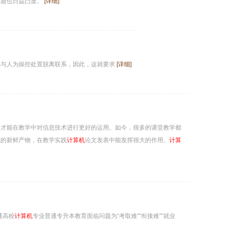
问题也日益凸显。
[详细]
法与人为操控处置脱离联系，因此，这就要求
[详细]
，才能在教学中对信息技术进行更好的运用。如今，很多的课堂教学都
域的新鲜产物，在教学实践
计算机
论文发表中能发挥很大的作用。
计算
通高校
计算机
专业普通专升本教育面临问题为“考取难”“衔接难”“就业