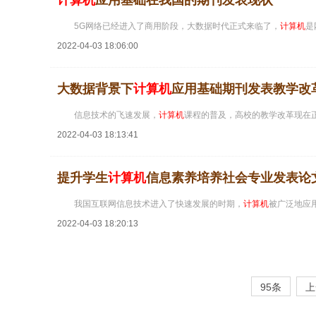
计算机
应用基础在我国的期刊发表现状
5G网络已经进入了商用阶段，大数据时代正式来临了，
计算机
是
2022-04-03 18:06:00
大数据背景下
计算机
应用基础期刊发表教学改
信息技术的飞速发展，
计算机
课程的普及，高校的教学改革现在
2022-04-03 18:13:41
提升学生
计算机
信息素养培养社会专业发表论
我国互联网信息技术进入了快速发展的时期，
计算机
被广泛地应
2022-04-03 18:20:13
95条
上