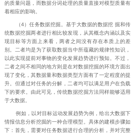
的质量问题，而数据分词处理的质量直接对模型质量有
着相应的影响。
（4）
任务数据挖掘。基于大数据的数据挖 掘和传
统数据挖掘两者进行相比较发现，从其概念内涵以及实
现目标等方面上来看，两者之间没有存在本质上的差
别。二者均是为了获取数据当中所蕴藏的规律性知识，
以此实现提前对事物的变化发展趋势进行预知。不过，
二者之间不相同的地方则是在对数据挖掘的环境方面出
现了变化，其数据量和数据类型方面有了一定程度的提
升。但通过对任务的分解，二者均可以满足用户在负载
下的要求。由此可见，传统数据挖掘方法同样能够适用
于大数据。
例如，以对目标运动发展趋势为例，给出大数据下
情报信息分析挖掘的一种合理模型。具体的建模步骤如
下：首先，需要对任务数据进行合理的分析，并对完整