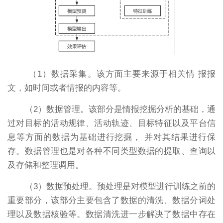
（1）数据采集。该方面主要来源于相关情 报报
文，如时间或者情报的内容等。
（2）数据管理。该部分是情报挖掘分析的基础，通
过对目标的活动规律、活动轨迹、目标特征以及平台信
息等方面的数据为基础进行挖掘， 并对其结果进行保
存。数据管理也是对各种不同类型数据的提取、查询以
及存储和整理调用。
（3）数据预处理。预处理是对模型进行训练之前的
重要部分，该部分主要包含了数据的清洗、数据分词处
理以及数据核验等。数据清洗进一步解决了数据中存在