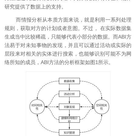
研究提供了数据上的支持。
而情报分析从本质方面来说，就是利用一系列处理
规则，获取对方的计划或者意图。不过， 在实际数据集
生成当中比较稀疏，只能够代表小部分的数据。而ABI方
法易于对未知事物的发现，并且可以通过活动或实际的
层段来对相关的实体进行搜索，也能够识别可能不为网
络所知的成员，ABI方法的分析框架如图1所示。